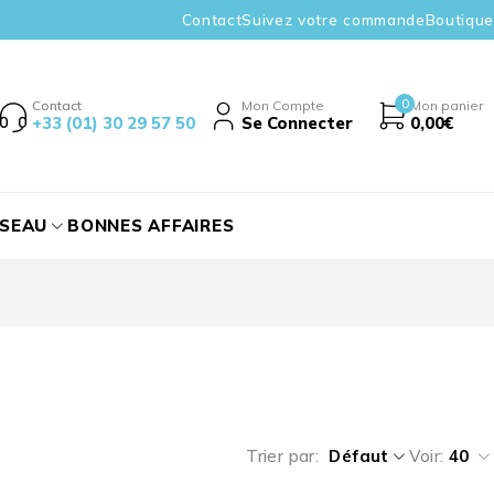
Contact
Suivez votre commande
Boutique
0
Contact
Mon Compte
Mon panier
+33 (01) 30 29 57 50
Se Connecter
0,00
€
ÉSEAU
BONNES AFFAIRES
Trier par
Défaut
Voir:
40