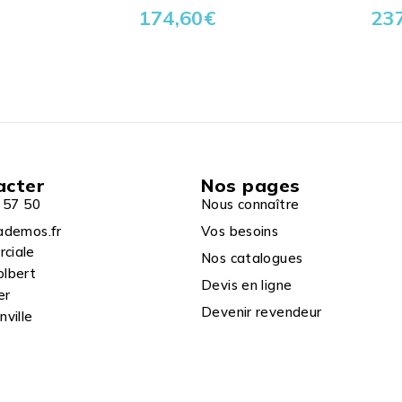
174,60
€
23
acter
Nos pages
 57 50
Nous connaître
ademos.fr
Vos besoins
rciale
Nos catalogues
olbert
Devis en ligne
er
Devenir revendeur
ville