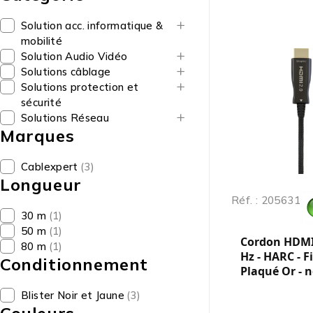
Solution acc. informatique &
mobilité
Solution Audio Vidéo
Solutions câblage
Solutions protection et
sécurité
Solutions Réseau
Marques
Cablexpert
(3)
Longueur
Réf. : 205631
30 m
(1)
50 m
(1)
Cordon HDMI 
80 m
(1)
Hz - HARC - F
Conditionnement
Plaqué Or - n
Blister Noir et Jaune
(3)