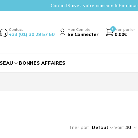
Contact
Suivez votre commande
Boutique
0
Contact
Mon Compte
Mon panier
+33 (01) 30 29 57 50
Se Connecter
0,00
€
ÉSEAU
BONNES AFFAIRES
Trier par
Défaut
Voir:
40