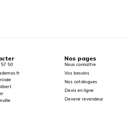
acter
Nos pages
 57 50
Nous connaître
ademos.fr
Vos besoins
rciale
Nos catalogues
olbert
Devis en ligne
er
Devenir revendeur
ville