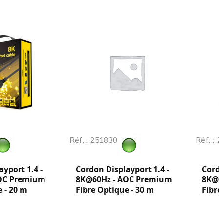
Réf. : 251830
Réf. :
yport 1.4 -
Cordon Displayport 1.4 -
Cord
OC Premium
8K@60Hz - AOC Premium
8K@
 - 20 m
Fibre Optique - 30 m
Fibr