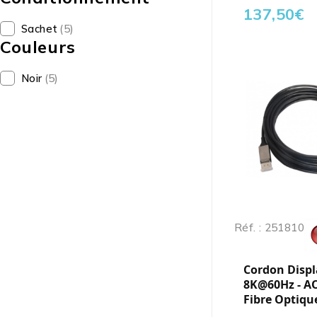
137,50
€
Sachet
(5)
Couleurs
Noir
(5)
Réf. : 251810
Cordon Displa
8K@60Hz - A
Fibre Optique