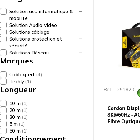
Solution acc. informatique &
mobilité
Solution Audio Vidéo
Solutions câblage
Solutions protection et
sécurité
Solutions Réseau
Marques
Cablexpert
(4)
Techly
(1)
Longueur
Réf. : 251820
10 m
(1)
Cordon Displa
20 m
(1)
8K@60Hz - A
30 m
(1)
Fibre Optique
5 m
(1)
50 m
(1)
Conditionnement