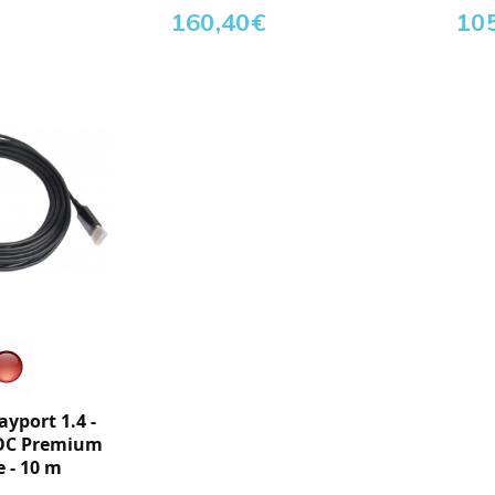
160,40
€
10
yport 1.4 -
OC Premium
 - 10 m