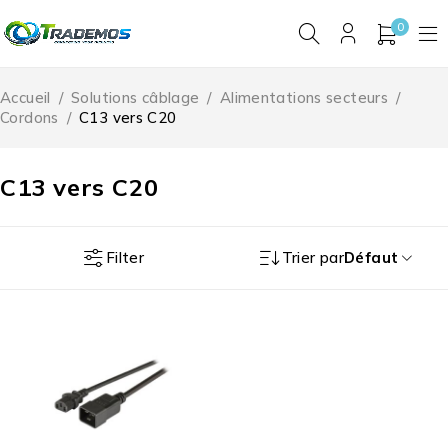
0
Accueil
/
Solutions câblage
/
Alimentations secteurs
/
Cordons
/
C13 vers C20
C13 vers C20
Filter
Trier par
Défaut