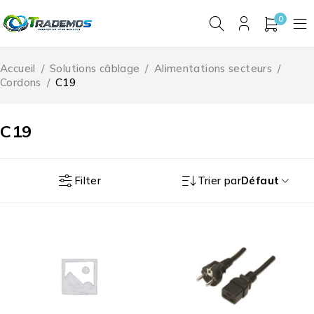
0
Accueil
/
Solutions câblage
/
Alimentations secteurs
/
Cordons
/
C19
C19
Filter
Trier par
Défaut