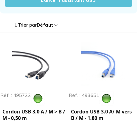
Lancer l’assistant USB
Trier par
Défaut
Réf. : 495722
Réf. : 493651
Cordon USB 3.0 A / M > B /
Cordon USB 3.0 A/ M vers
M - 0,50 m
B / M - 1.80 m