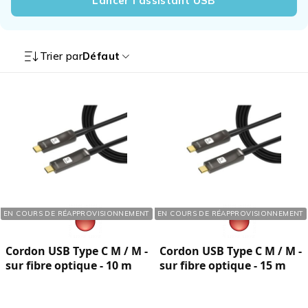
Lancer l’assistant USB
Trier par
Défaut
Réf. : 413851
Réf. : 413854
EN COURS DE RÉAPPROVISIONNEMENT
EN COURS DE RÉAPPROVISIONNEMENT
Cordon USB Type C M / M -
Cordon USB Type C M / M -
sur fibre optique - 10 m
sur fibre optique - 15 m