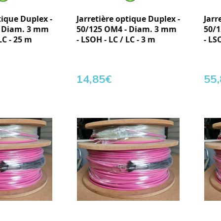
tique Duplex -
Jarretière optique Duplex -
Jarr
- Diam. 3 mm
50/125 OM4 - Diam. 3 mm
50/
LC - 25 m
- LSOH - LC / LC - 3 m
- LS
14,85
€
55