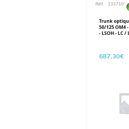
Réf. : 133710
Trunk optique
50/125 OM4 
- LSOH - LC / 
687,30
€