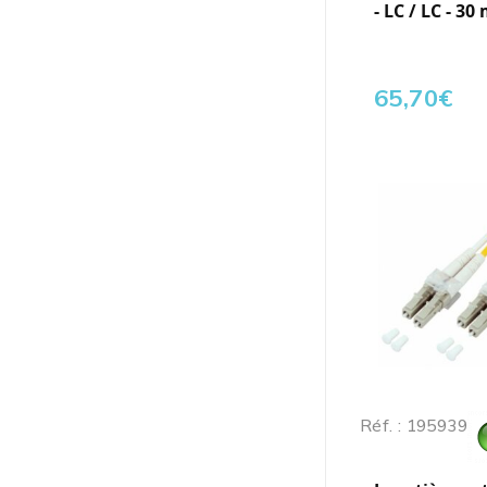
- LC / LC - 30
65,70
€
Réf. : 195939