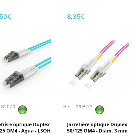
,50
€
8,35
€
 182070
Réf. : 195933
etière optique Duplex -
Jarretière optique Duplex -
25 OM4 - Aqua - LSOH
50/125 OM4 - Diam. 3 mm