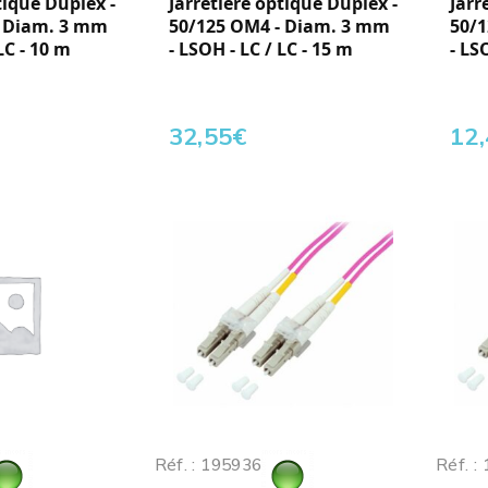
tique Duplex -
Jarretière optique Duplex -
Jarr
- Diam. 3 mm
50/125 OM4 - Diam. 3 mm
50/
LC - 10 m
- LSOH - LC / LC - 15 m
- LS
32,55
€
12
Réf. : 195936
Réf. :