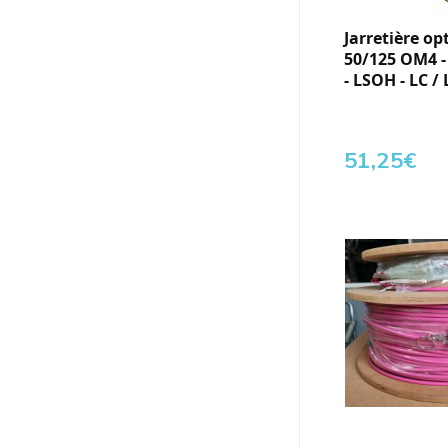
Jarretière op
50/125 OM4 
- LSOH - LC / 
51,25
€