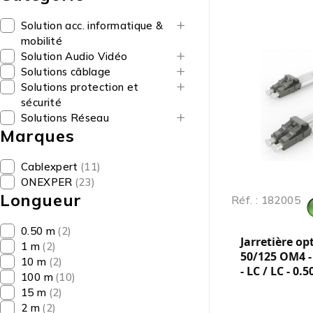
Solution acc. informatique &
mobilité
Solution Audio Vidéo
Solutions câblage
Solutions protection et
sécurité
Solutions Réseau
Marques
Cablexpert
(11)
ONEXPER
(23)
Longueur
Réf. : 182005
0.50 m
(2)
Jarretière op
1 m
(2)
50/125 OM4 -
10 m
(2)
- LC / LC - 0.
100 m
(10)
15 m
(2)
2 m
(2)