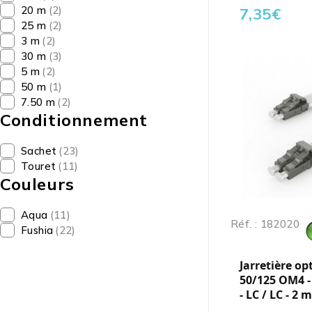
20 m
(2)
7,35
€
25 m
(2)
3 m
(2)
30 m
(3)
5 m
(2)
50 m
(1)
7.50 m
(2)
Conditionnement
Sachet
(23)
Touret
(11)
Couleurs
Aqua
(11)
Réf. : 182020
Fushia
(22)
Jarretière op
50/125 OM4 -
- LC / LC - 2 m