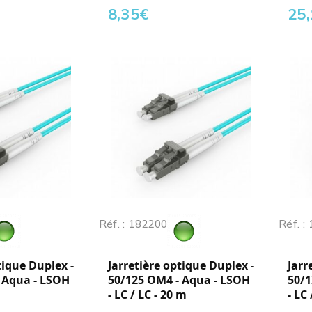
8,35
€
25
Réf. : 182200
Réf. :
tique Duplex -
Jarretière optique Duplex -
Jarr
 Aqua - LSOH
50/125 OM4 - Aqua - LSOH
50/1
- LC / LC - 20 m
- LC