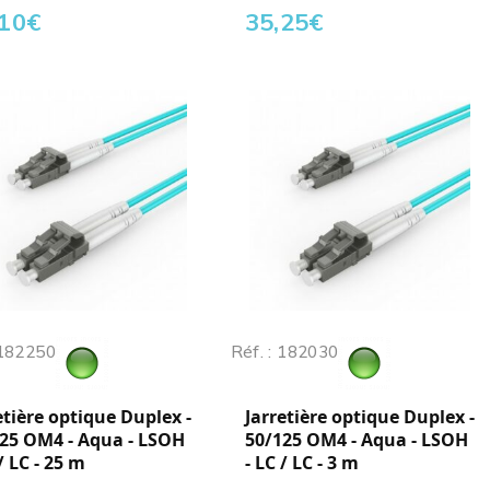
,10
€
35,25
€
 182250
Réf. : 182030
etière optique Duplex -
Jarretière optique Duplex -
25 OM4 - Aqua - LSOH
50/125 OM4 - Aqua - LSOH
 / LC - 25 m
- LC / LC - 3 m