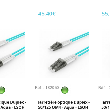
45,40
€
55
Réf. : 182050
Réf. :
tique Duplex -
Jarretière optique Duplex -
Jarr
 Aqua - LSOH
50/125 OM4 - Aqua - LSOH
50/1