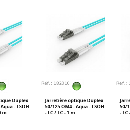
Réf. : 182010
Réf. :
tique Duplex -
Jarretière optique Duplex -
Jarr
 Aqua - LSOH
50/125 OM4 - Aqua - LSOH
50/1
50 m
- LC / LC - 1 m
- LC