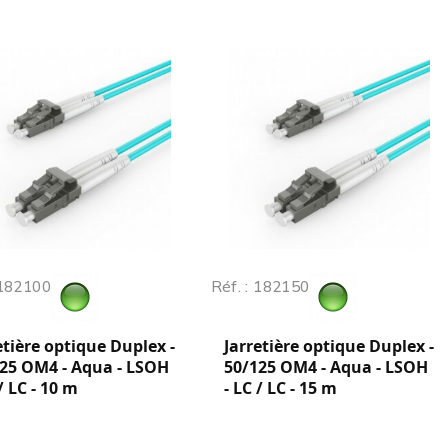
 182100
Réf. : 182150
etière optique Duplex -
Jarretière optique Duplex -
25 OM4 - Aqua - LSOH
50/125 OM4 - Aqua - LSOH
 / LC - 10 m
- LC / LC - 15 m