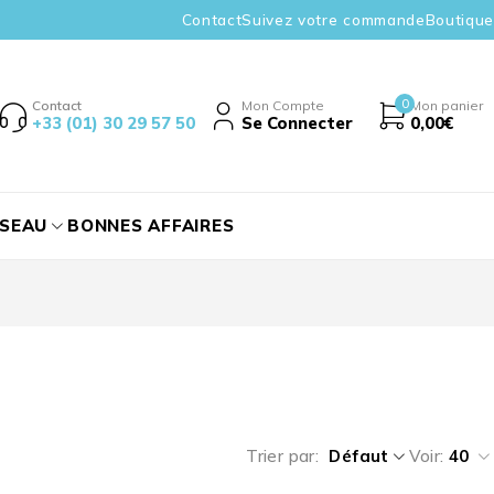
Contact
Suivez votre commande
Boutique
0
Contact
Mon Compte
Mon panier
+33 (01) 30 29 57 50
Se Connecter
0,00
€
ÉSEAU
BONNES AFFAIRES
Trier par
Défaut
Voir:
40