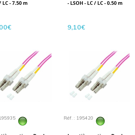
 / LC - 7.50 m
- LSOH - LC / LC - 0.50 m
,00
€
9,10
€
 195935
Réf. : 195420