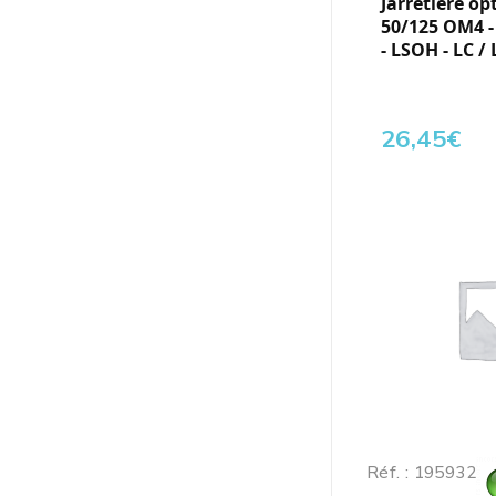
Jarretière op
50/125 OM4 
- LSOH - LC / 
26,45
€
Réf. : 195932