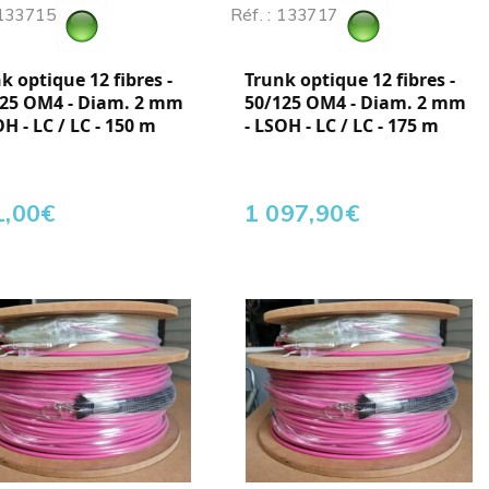
 133715
Réf. : 133717
k optique 12 fibres -
Trunk optique 12 fibres -
125 OM4 - Diam. 2 mm
50/125 OM4 - Diam. 2 mm
OH - LC / LC - 150 m
- LSOH - LC / LC - 175 m
1,00
€
1 097,90
€