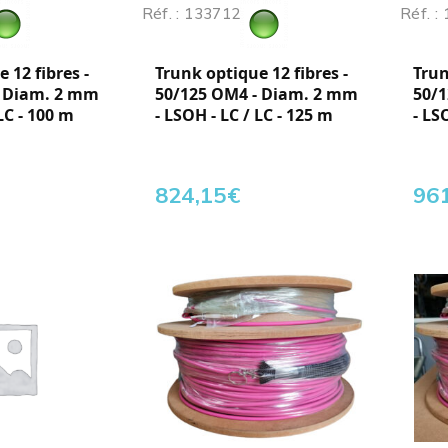
Réf. : 133712
Réf. :
 12 fibres -
Trunk optique 12 fibres -
Trun
- Diam. 2 mm
50/125 OM4 - Diam. 2 mm
50/
LC - 100 m
- LSOH - LC / LC - 125 m
- LS
824,15
€
96