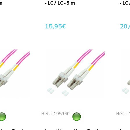
 m
- LC / LC - 5 m
- LC
15,95
€
20
Réf. : 195940
Réf. :