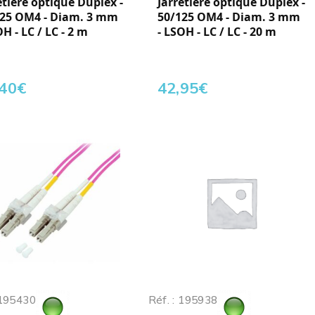
etière optique Duplex -
Jarretière optique Duplex -
125 OM4 - Diam. 3 mm
50/125 OM4 - Diam. 3 mm
OH - LC / LC - 2 m
- LSOH - LC / LC - 20 m
,40
€
42,95
€
 195430
Réf. : 195938