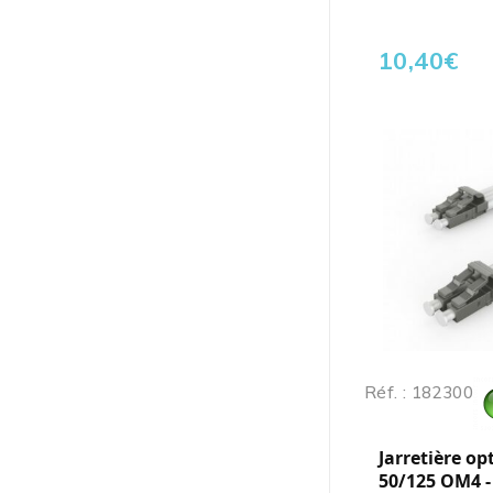
10,40
€
Réf. : 182300
Jarretière op
50/125 OM4 -