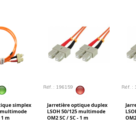
Réf. : 196159
Réf. :
tique simplex
Jarretière optique duplex
Jarr
 multimode
LSOH 50/125 multimode
LSO
 1 m
OM2 SC / SC - 1 m
OM2 