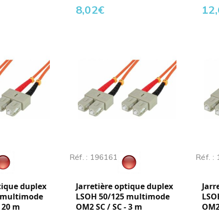
8,02
€
12
Réf. : 196161
Réf. :
tique duplex
Jarretière optique duplex
Jarr
 multimode
LSOH 50/125 multimode
LSO
- 20 m
OM2 SC / SC - 3 m
OM2 