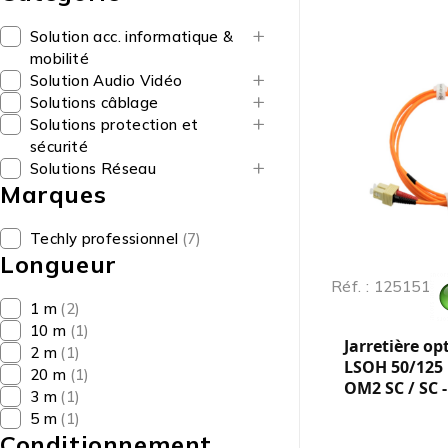
Solution acc. informatique &
mobilité
Solution Audio Vidéo
Solutions câblage
Solutions protection et
sécurité
Solutions Réseau
Marques
Techly professionnel
(7)
Longueur
Réf. : 125151
1 m
(2)
10 m
(1)
Jarretière op
2 m
(1)
LSOH 50/125
20 m
(1)
OM2 SC / SC -
3 m
(1)
5 m
(1)
Conditionnement