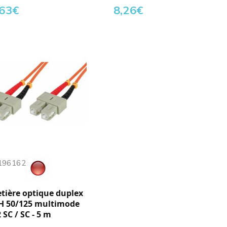
,63
€
8,26
€
 196162
etière optique duplex
H 50/125 multimode
SC / SC - 5 m