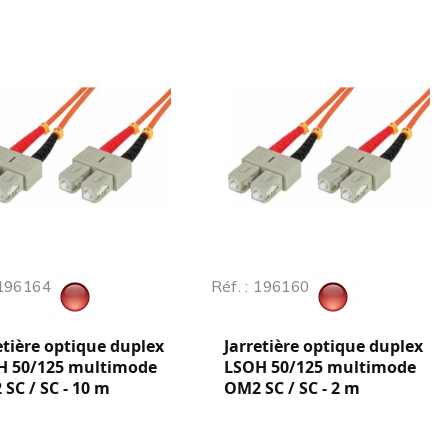
 196164
Réf. : 196160
etière optique duplex
Jarretière optique duplex
H 50/125 multimode
LSOH 50/125 multimode
SC / SC - 10 m
OM2 SC / SC - 2 m