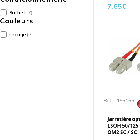
7,65
€
Sachet
(7)
Couleurs
Orange
(7)
Réf. : 196166
Jarretière op
LSOH 50/125
OM2 SC / SC 