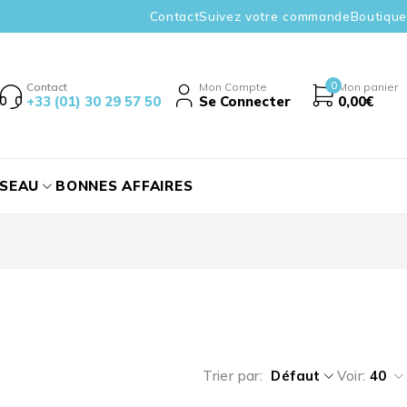
Contact
Suivez votre commande
Boutique
0
Contact
Mon Compte
Mon panier
+33 (01) 30 29 57 50
Se Connecter
0,00
€
ÉSEAU
BONNES AFFAIRES
Trier par
Défaut
Voir:
40