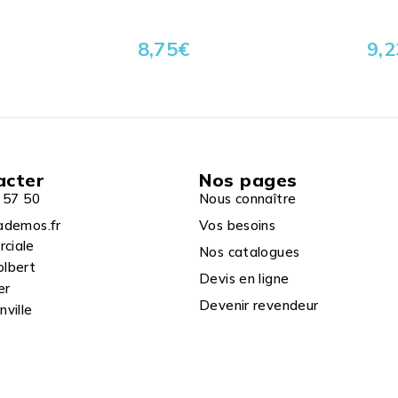
8,75
€
9,2
acter
Nos pages
 57 50
Nous connaître
ademos.fr
Vos besoins
rciale
Nos catalogues
olbert
Devis en ligne
er
Devenir revendeur
ville