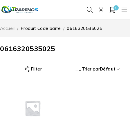
0
Accueil
/
Produit Code barre
/
0616320535025
0616320535025
Filter
Trier par
Défaut