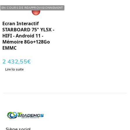
Réf. : 297755
EN COURS DE RÉAPPROVISIONNEMENT
Ecran Interactif
STARBOARD 75" YL5X -
HIFI - Android 11 -
Mémoire 8Go+128Go
EMMC
2 432,55
€
Lire la suite
Siège social