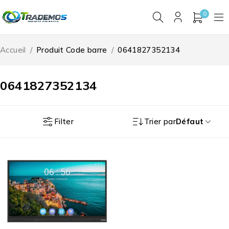
0
Accueil
/
Produit Code barre
/
0641827352134
0641827352134
Filter
Trier par
Défaut