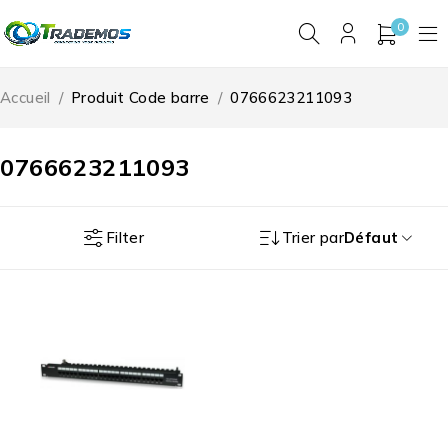
0
Accueil
/
Produit Code barre
/
0766623211093
0766623211093
Filter
Trier par
Défaut