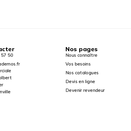
acter
Nos pages
 57 50
Nous connaître
ademos.fr
Vos besoins
rciale
Nos catalogues
olbert
Devis en ligne
er
Devenir revendeur
ville