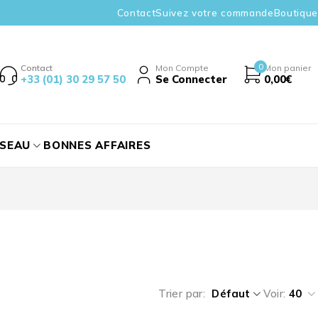
Contact
Suivez votre commande
Boutique
0
Contact
Mon Compte
Mon panier
+33 (01) 30 29 57 50
Se Connecter
0,00
€
ÉSEAU
BONNES AFFAIRES
Trier par
Défaut
Voir:
40