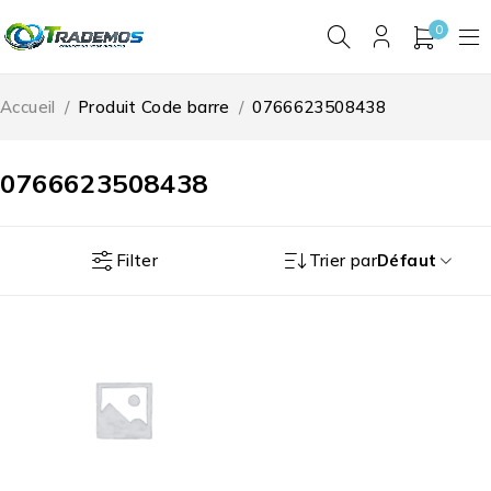
0
Accueil
/
Produit Code barre
/
0766623508438
0766623508438
Filter
Trier par
Défaut