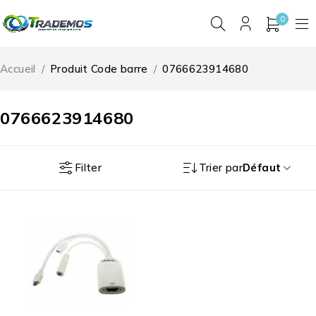
0
Accueil
/
Produit Code barre
/
0766623914680
0766623914680
Filter
Trier par
Défaut