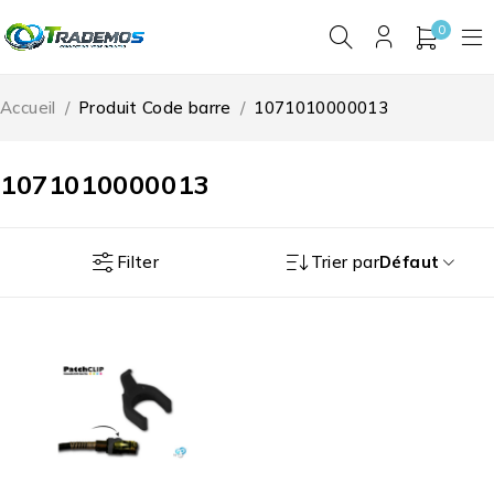
0
Accueil
/
Produit Code barre
/
1071010000013
1071010000013
Filter
Trier par
Défaut