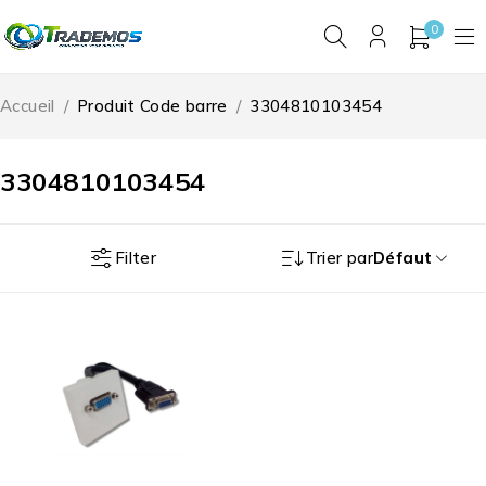
0
Accueil
/
Produit Code barre
/
3304810103454
3304810103454
Filter
Trier par
Défaut