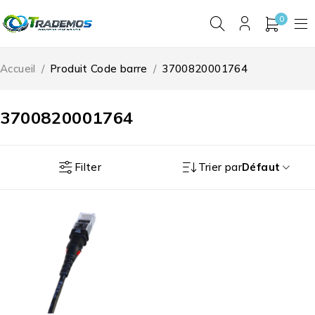
0
Accueil
/
Produit Code barre
/
3700820001764
3700820001764
Filter
Trier par
Défaut