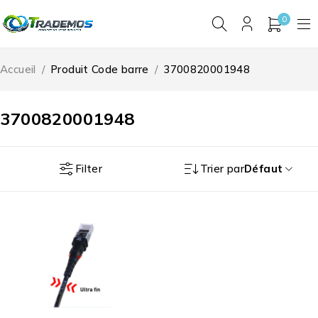
0
Accueil
/
Produit Code barre
/
3700820001948
3700820001948
Filter
Trier par
Défaut