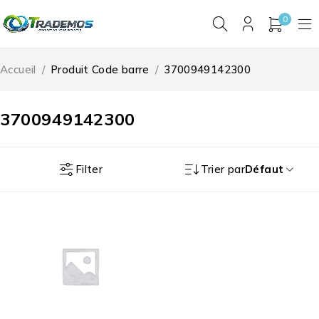
0
Accueil
/
Produit Code barre
/
3700949142300
3700949142300
Filter
Trier par
Défaut