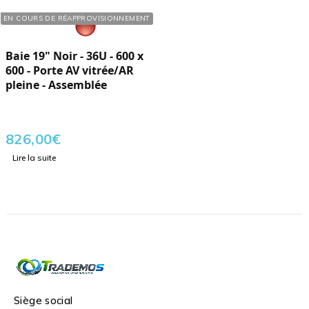
Réf. : 760360
EN COURS DE RÉAPPROVISIONNEMENT
Baie 19" Noir - 36U - 600 x
600 - Porte AV vitrée/AR
pleine - Assemblée
826,00
€
Lire la suite
Siège social