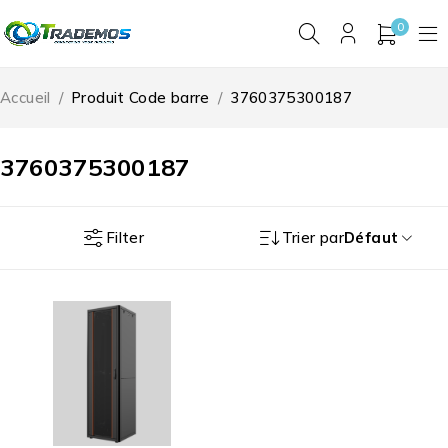
0
Accueil
/
Produit Code barre
/
3760375300187
3760375300187
Filter
Trier par
Défaut