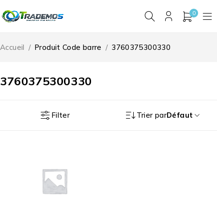
0
Accueil
/
Produit Code barre
/
3760375300330
3760375300330
Filter
Trier par
Défaut