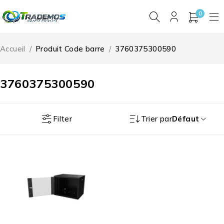
0
Accueil
/
Produit Code barre
/
3760375300590
3760375300590
Filter
Trier par
Défaut