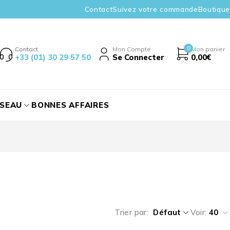
Contact
Suivez votre commande
Boutique
0
Contact
Mon Compte
Mon panier
+33 (01) 30 29 57 50
Se Connecter
0,00
€
ÉSEAU
BONNES AFFAIRES
Trier par
Défaut
Voir:
40