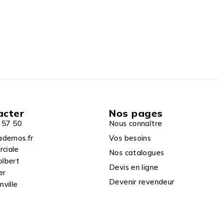
acter
Nos pages
 57 50
Nous connaître
ademos.fr
Vos besoins
rciale
Nos catalogues
olbert
Devis en ligne
er
Devenir revendeur
ville