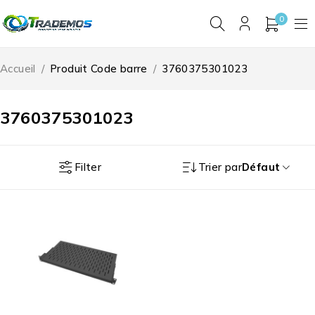
0
Accueil
/
Produit Code barre
/
3760375301023
3760375301023
Filter
Trier par
Défaut