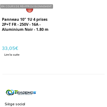
Réf. : 770136
EN COURS DE RÉAPPROVISIONNEMENT
Panneau 10" 1U 4 prises
2P+T FR - 250V - 16A -
Aluminium Noir - 1.80 m
33,05
€
Lire la suite
Siège social