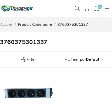
0
Accueil
/
Produit Code barre
/
3760375301337
3760375301337
Filter
Trier par
Défaut