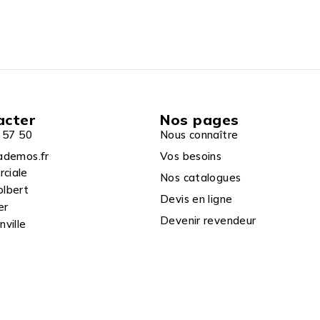
acter
Nos pages
 57 50
Nous connaître
ademos.fr
Vos besoins
rciale
Nos catalogues
olbert
Devis en ligne
er
Devenir revendeur
ville