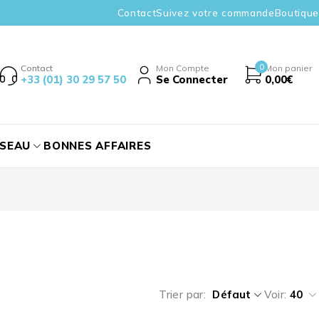
Contact
Suivez votre commande
Boutique
0
Contact
Mon Compte
Mon panier
+33 (01) 30 29 57 50
Se Connecter
0,00
€
ÉSEAU
BONNES AFFAIRES
Trier par
Défaut
Voir:
40