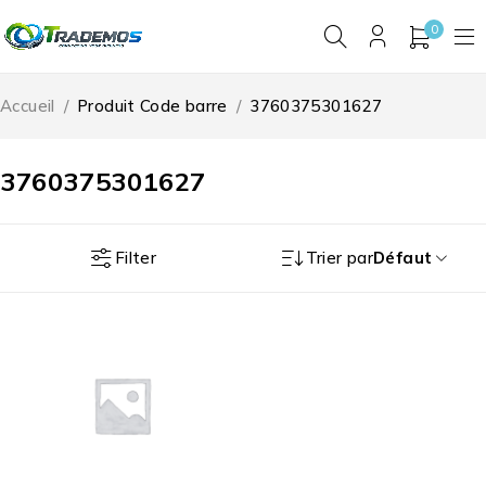
0
Accueil
/
Produit Code barre
/
3760375301627
3760375301627
Filter
Trier par
Défaut