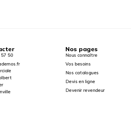
acter
Nos pages
 57 50
Nous connaître
ademos.fr
Vos besoins
rciale
Nos catalogues
olbert
Devis en ligne
er
Devenir revendeur
ville