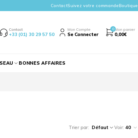
Contact
Suivez votre commande
Boutique
0
Contact
Mon Compte
Mon panier
+33 (01) 30 29 57 50
Se Connecter
0,00
€
ÉSEAU
BONNES AFFAIRES
Trier par
Défaut
Voir:
40