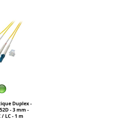
tique Duplex -
52D - 3 mm -
/ LC - 1 m