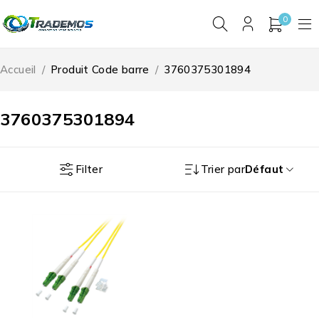
0
Accueil
/
Produit Code barre
/
3760375301894
3760375301894
Filter
Trier par
Défaut