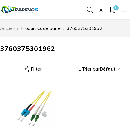
0
Accueil
/
Produit Code barre
/
3760375301962
3760375301962
Filter
Trier par
Défaut