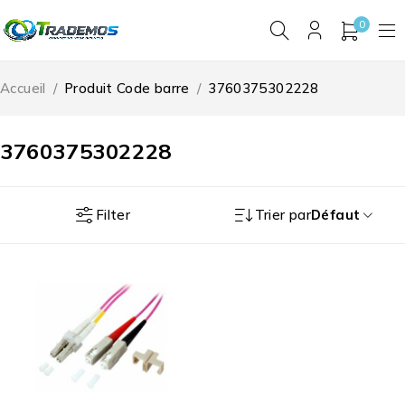
0
Accueil
/
Produit Code barre
/
3760375302228
3760375302228
Filter
Trier par
Défaut