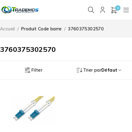
0
Accueil
/
Produit Code barre
/
3760375302570
3760375302570
Filter
Trier par
Défaut