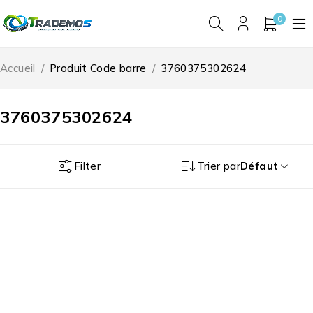
0
Accueil
/
Produit Code barre
/
3760375302624
3760375302624
Filter
Trier par
Défaut