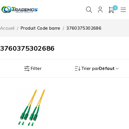
0
Accueil
/
Produit Code barre
/
3760375302686
3760375302686
Filter
Trier par
Défaut