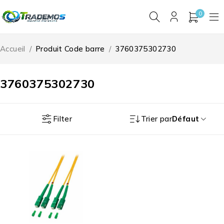
0
Accueil
/
Produit Code barre
/
3760375302730
3760375302730
Filter
Trier par
Défaut