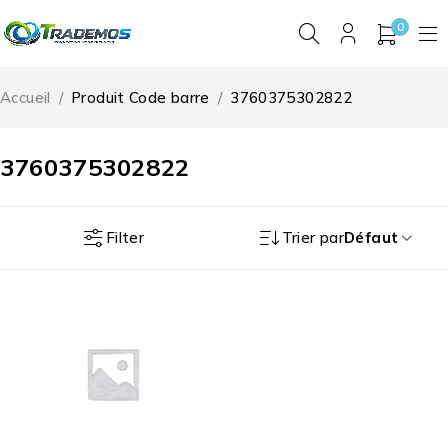
0
Accueil
/
Produit Code barre
/
3760375302822
3760375302822
Filter
Trier par
Défaut