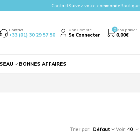
Contact
Suivez votre commande
Boutique
0
Contact
Mon Compte
Mon panier
+33 (01) 30 29 57 50
Se Connecter
0,00
€
ÉSEAU
BONNES AFFAIRES
Trier par
Défaut
Voir:
40