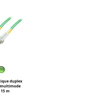
tique duplex
 multimode
- 15 m