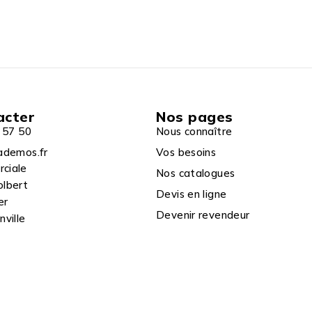
acter
Nos pages
 57 50
Nous connaître
ademos.fr
Vos besoins
rciale
Nos catalogues
olbert
Devis en ligne
er
Devenir revendeur
ville