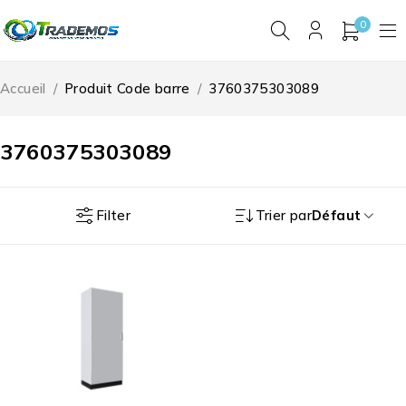
0
Accueil
/
Produit Code barre
/
3760375303089
3760375303089
Filter
Trier par
Défaut