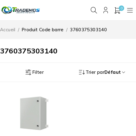
0
Accueil
/
Produit Code barre
/
3760375303140
3760375303140
Filter
Trier par
Défaut