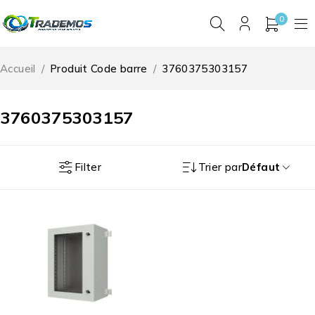
0
Accueil
/
Produit Code barre
/
3760375303157
3760375303157
Filter
Trier par
Défaut