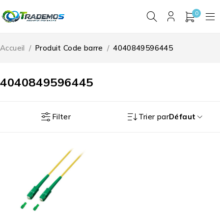
0
Accueil
/
Produit Code barre
/
4040849596445
4040849596445
Filter
Trier par
Défaut