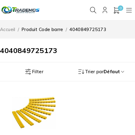
0
Accueil
/
Produit Code barre
/
4040849725173
4040849725173
Filter
Trier par
Défaut