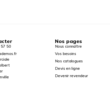
acter
Nos pages
 57 50
Nous connaître
ademos.fr
Vos besoins
rciale
Nos catalogues
olbert
Devis en ligne
er
Devenir revendeur
ville