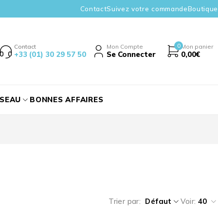
Contact
Suivez votre commande
Boutique
0
Contact
Mon Compte
Mon panier
+33 (01) 30 29 57 50
Se Connecter
0,00
€
ÉSEAU
BONNES AFFAIRES
Trier par
Défaut
Voir:
40