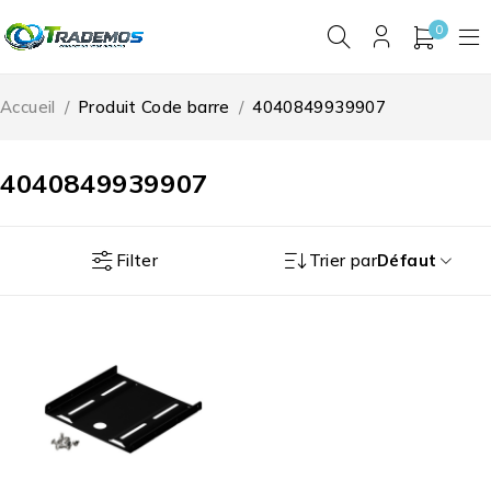
0
Accueil
/
Produit Code barre
/
4040849939907
4040849939907
Filter
Trier par
Défaut