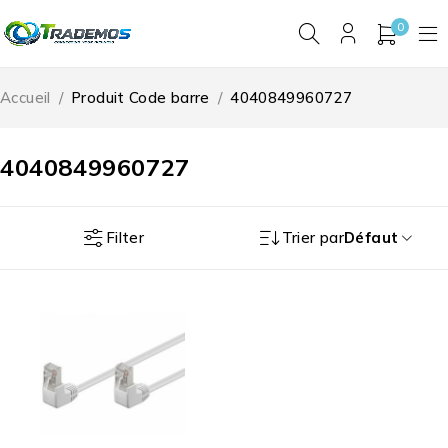
0
Accueil
/
Produit Code barre
/
4040849960727
4040849960727
Filter
Trier par
Défaut