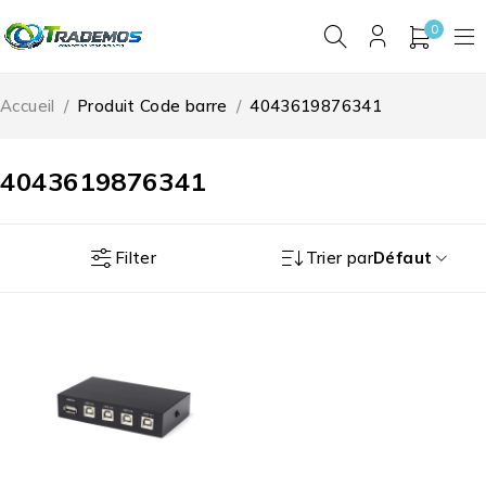
0
Accueil
/
Produit Code barre
/
4043619876341
4043619876341
Filter
Trier par
Défaut