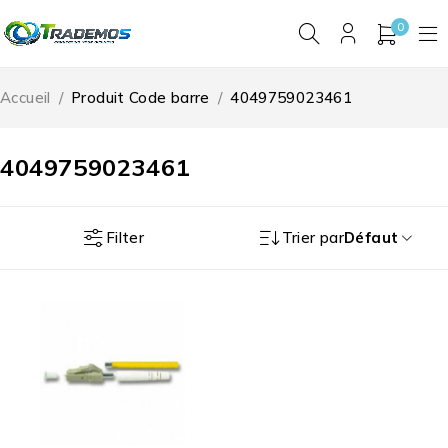
0
Accueil
/
Produit Code barre
/
4049759023461
4049759023461
Filter
Trier par
Défaut