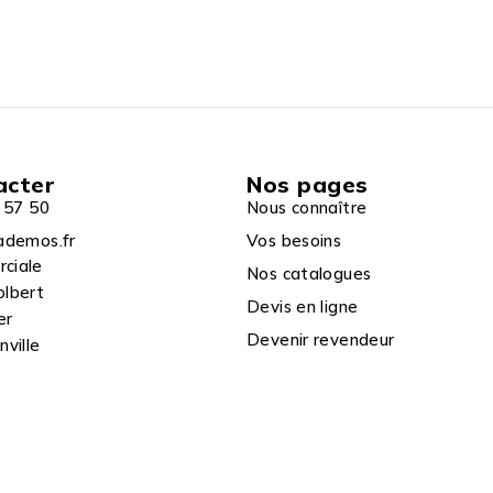
acter
Nos pages
 57 50
Nous connaître
ademos.fr
Vos besoins
rciale
Nos catalogues
olbert
Devis en ligne
er
Devenir revendeur
ville