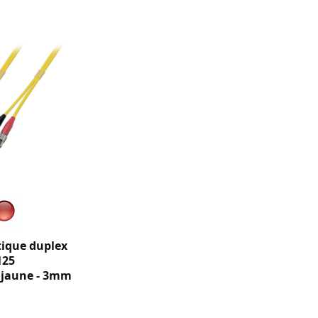
tique duplex
125
jaune - 3mm