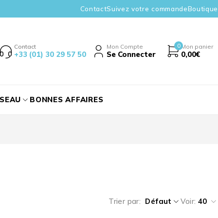
Contact
Suivez votre commande
Boutique
0
Contact
Mon Compte
Mon panier
+33 (01) 30 29 57 50
Se Connecter
0,00
€
ÉSEAU
BONNES AFFAIRES
Trier par
Défaut
Voir:
40