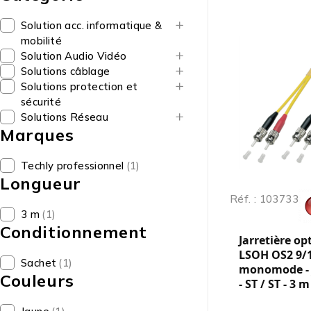
Solution acc. informatique &
mobilité
Solution Audio Vidéo
Solutions câblage
Solutions protection et
sécurité
Solutions Réseau
Marques
Techly professionnel
(1)
Longueur
Réf. : 103733
3 m
(1)
Conditionnement
Jarretière op
LSOH OS2 9/
Sachet
(1)
monomode - 
Couleurs
- ST / ST - 3 m