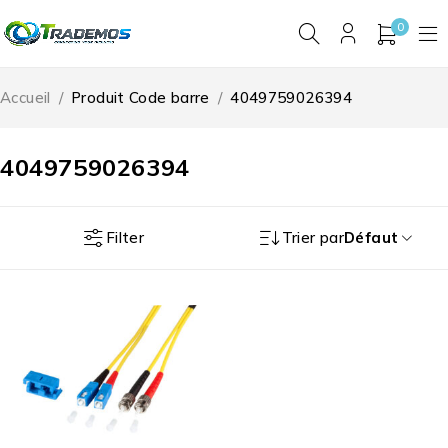
0
Accueil
/
Produit Code barre
/
4049759026394
4049759026394
Filter
Trier par
Défaut