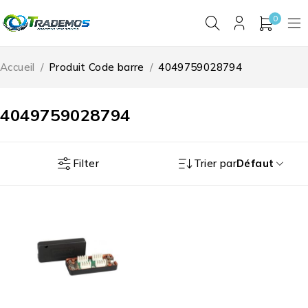
0
Accueil
/
Produit Code barre
/
4049759028794
4049759028794
Filter
Trier par
Défaut